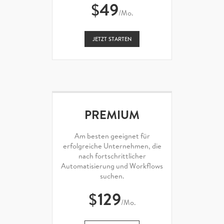
$
49
/Mo.
JETZT STARTEN
PREMIUM
Am besten geeignet für
erfolgreiche Unternehmen, die
nach fortschrittlicher
Automatisierung und Workflows
suchen.
$
129
/Mo.