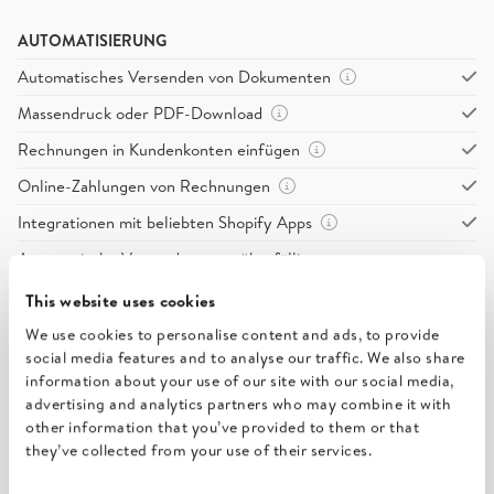
AUTOMATISIERUNG
Automatisches Versenden von Dokumenten
Massendruck oder PDF-Download
Rechnungen in Kundenkonten einfügen
Online-Zahlungen von Rechnungen
Integrationen mit beliebten Shopify Apps
Automatische Versendung von überfälligen
Mahnungen
This website uses cookies
Automatische Versendung von Kopien an mehrere
We use cookies to personalise content and ads, to provide
Empfänger
social media features and to analyse our traffic. We also share
Benutzerdefinierte Mailing-Domains mit DMARC-
information about your use of our site with our social media,
Unterstützung
advertising and analytics partners who may combine it with
other information that you’ve provided to them or that
Shopify-Zahlungsbedingungen
they’ve collected from your use of their services.
Create Order Metafields with Invoice Details