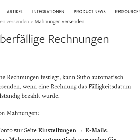
ARTIKEL
INTEGRATIONEN
PRODUCT NEWS
RESSOURC
en versenden
>
Mahnungen versenden
berfällige Rechnungen
ine Rechnungen festlegt, kann Sufio automatisch
senden, wenn eine Rechnung das Fälligkeitsdatum
lständig bezahlt wurde.
 von Mahnungen:
Konto zur Seite
Einstellungen → E-Mails
.
chen
Mahnungen automatisch versenden für