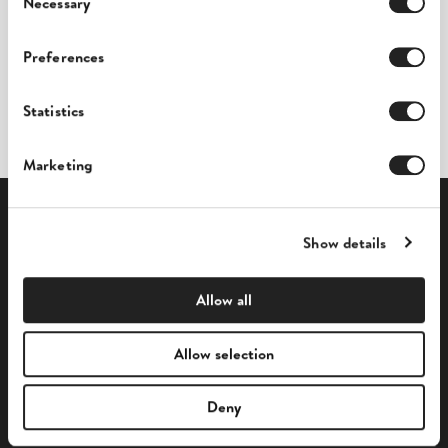
Necessary
Selection
Preferences
Mit der Registrierung erklären Sie sich mit Sufios
Nutzungsbedingungen
und
Datenschutzrichtlinie
einverstanden.
Statistics
Die Website ist durch reCAPTCHA geschützt, es gelten Google-
Bedingungen
und -
Datenschutz
.
Marketing
Show details
EIGENSCHAFTEN
Allow all
INHALT
Allow selection
PARTNERSCHAFTEN
Deny
UNTERNEHMEN