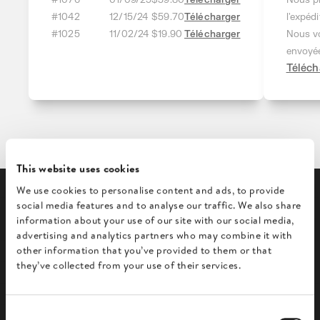
#1076
01/09/25
$39.80
Télécharger
Nous p
#1042
12/15/24
$59.70
Télécharger
l'expédi
#1025
11/02/24
$19.90
Télécharger
Nous vo
envoyé
Téléch
This website uses cookies
We use cookies to personalise content and ads, to provide
social media features and to analyse our traffic. We also share
information about your use of our site with our social media,
advertising and analytics partners who may combine it with
Des flux de travail
other information that you’ve provided to them or that
they’ve collected from your use of their services.
puissants adaptés à
votre entreprise
C