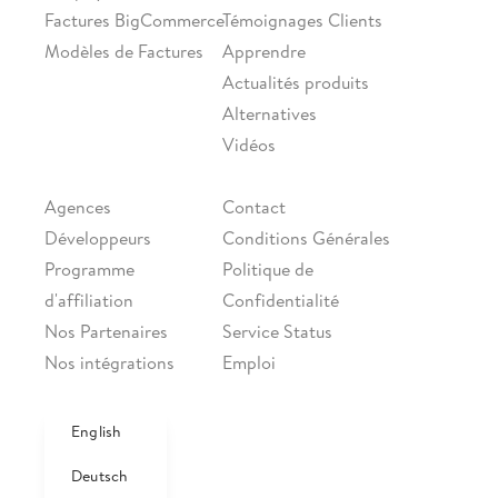
Factures BigCommerce
Témoignages Clients
Modèles de Factures
Apprendre
Actualités produits
Alternatives
Vidéos
PARTENARIATS
ENTREPRISE
Agences
Contact
Développeurs
Conditions Générales
Programme
Politique de
d'affiliation
Confidentialité
Nos Partenaires
Service Status
Nos intégrations
Emploi
NOUS SUIVRE
Facebook
English
Twitter
Deutsch
LinkedIn