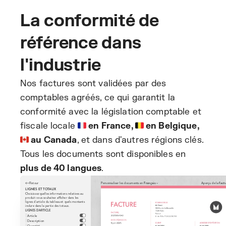
La conformité de
référence dans
l'industrie
Nos factures sont validées par des
comptables agréés, ce qui garantit la
conformité avec la législation comptable et
fiscale locale
🇫🇷 en France, 🇧🇪 en Belgique,
🇨🇦 au Canada
, et dans d'autres régions clés.
Tous les documents sont disponibles en
plus de 40 langues
.
Retour
Personnaliser les documents en
Français
Aperçu de la
fact
LIGNES ET TOTAUX
Choisissez quelles informations relatives au
produit vous souhaitez afficher dans les
lignes d'article du tableau et quels montants
inclure dans la partie des totaux.
LIGNES D'ARTICLE
Article
Description
Quantité