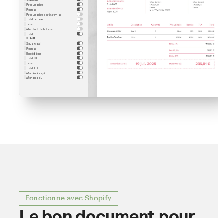
Prix unitaire
Remise
Prix unitaire après remise
Total remise
Taxe
Montant de la taxe
Total
TOTAUX
Sous-total
Remise
Expédition
Total HT
Taxe
Total TTC
Montant payé
Montant dû
Fonctionne avec Shopify
Le bon document pour